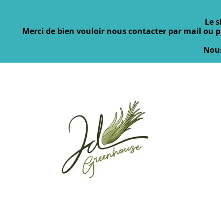
Le s
Merci de bien vouloir nous contacter par mail ou 
Nous