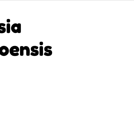
sia
loensis